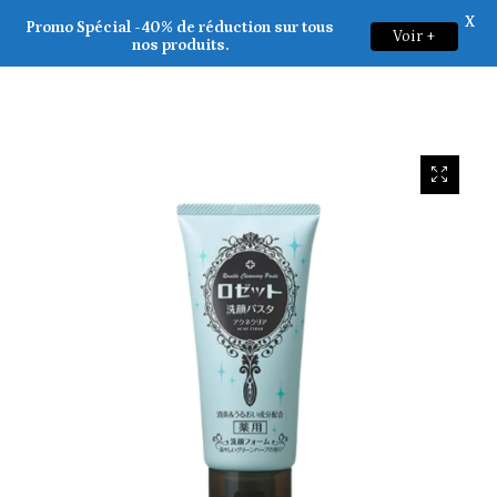
X
Rosette _ Cleansing Paste Acne Clear Foam Cleanser 120g
Promo Spécial -40% de réduction sur tous
Voir +
0
nos produits.