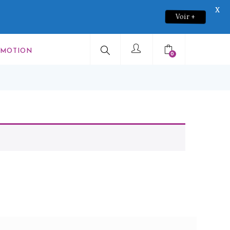
X
Voir +
OMOTION
0