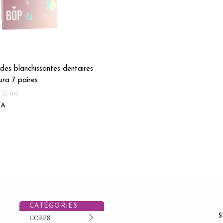
es blanchissantes dentaires
ura 7 paires
(0)
FA
CATÉGORIES
CORPS