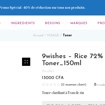
Promo Spécial -40% de réduction sur tous nos produits.
S
INGREDIENTS
BESOINS
MARQUES
PR
Accueil
VISAGE
Toner
9wishes – Rice 72%
Toner_150ml
9wishes
13000
CFA
8
Vend
(
0
examen client)
Toner clarifiant à l’eau de riz