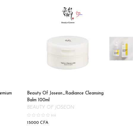
remium
Beauty Of Joseon_Radiance Cleansing
SOME B
Balm 100ml
Days Mir
BEAUTY OF JOSEON
(0)
9000
C
15000
CFA