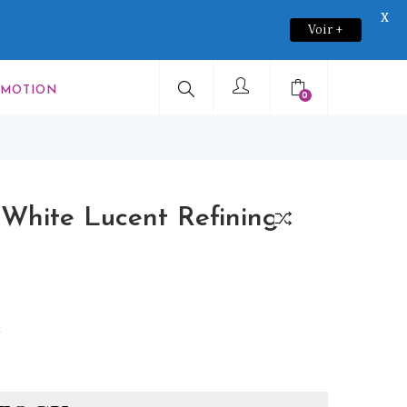
X
Voir +
OMOTION
0
 White Lucent Refining
u