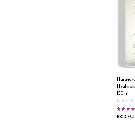
Haruhar
Hyaluroni
150ml
Haru Ha
Note
4.50
10000
C
sur 5