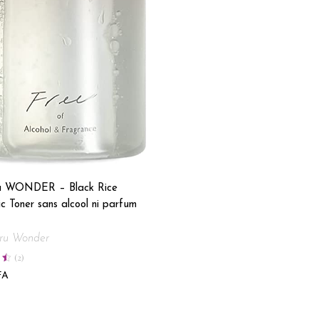
u WONDER – Black Rice
c Toner sans alcool ni parfum
ru Wonder
(
2
)
FA