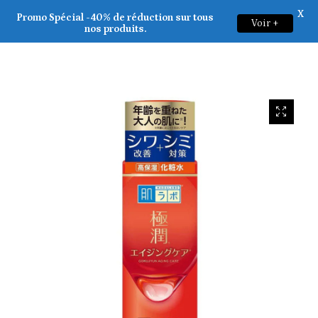
X
Rohto Hada Labo _ Gokujyun Medicated Aging Care Lotion 170ml
Promo Spécial -40% de réduction sur tous
Voir +
0
nos produits.