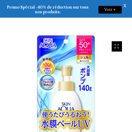
X
Rohto _ Skin Aqua Super Moisture UV Gel SPF50+PA++++ 140g
Promo Spécial -40% de réduction sur tous
Voir +
0
nos produits.