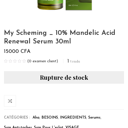
My Scheming _ 10% Mandelic Acid
Renewal Serum 30ml
15000
CFA
1
Vendu
(
0
examen client)
Rupture de stock
CATÉGORIES :
Aha
,
BESOINS
,
INGREDIENTS
,
Serums
,
Soin Anti-taches
,
Soin Pour L'eclat
,
VISAGE