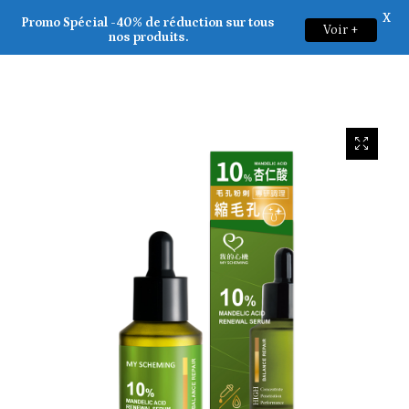
X
My Scheming _ 10% Mandelic Acid Renewal Serum 30ml
Promo Spécial -40% de réduction sur tous
Voir +
0
nos produits.