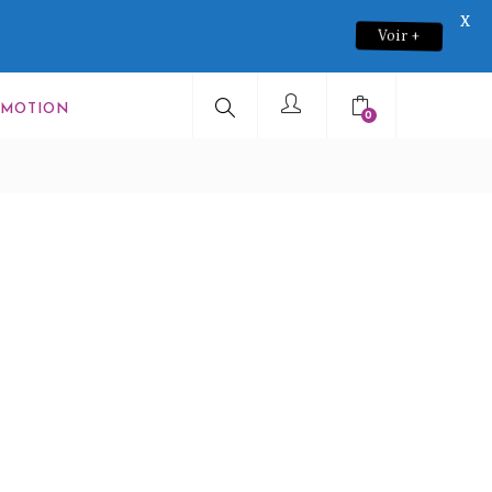
X
Voir +
OMOTION
0