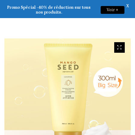
X
THE FACE SHOP _ Mango Seed Creamy Foaming Cleanser 300ml
Promo Spécial -40% de réduction sur tous
Voir +
0
nos produits.