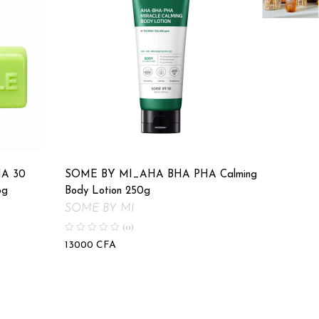
Derma: 
A 30
SOME BY MI_AHA BHA PHA Calming
15500
C
6g
Body Lotion 250g
SOME BY MI
(0)
13000
CFA