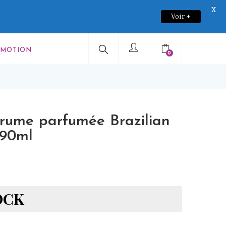
X
Voir +
OMOTION
0
rume parfumée Brazilian
_90ml
u
OCK