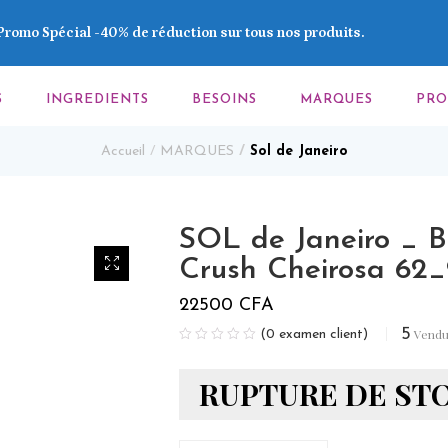
Promo Spécial -40% de réduction sur tous nos produits.
S
INGREDIENTS
BESOINS
MARQUES
PR
Accueil
MARQUES
Sol de Janeiro
SOL de Janeiro _ B
Crush Cheirosa 62
22500
CFA
5
Vend
(
0
examen client)
RUPTURE DE ST