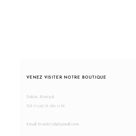
VENEZ VISITER NOTRE BOUTIQUE
Dakar, Sénégal
Tel: (+221) 76 289 33 55
Email: beautyyaf@gmail.com