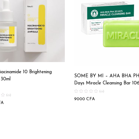
iacinamide 10 Brightening
SOME BY MI – AHA BHA PH
 30ml
Days Miracle Cleansing Bar 10
(0)
(0)
9000
CFA
FA