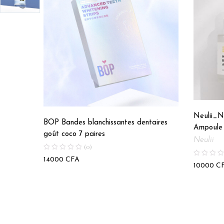
Neulii_N
BOP Bandes blanchissantes dentaires
Ampoule
goût coco 7 paires
Neulii
(0)
14000
CFA
10000
C