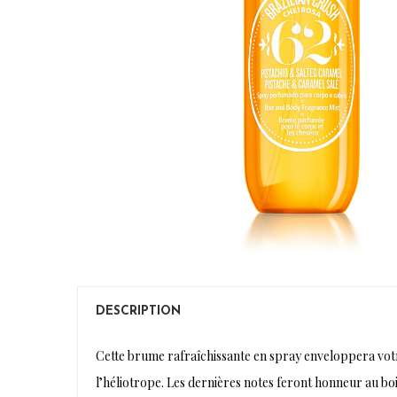
DESCRIPTION
Cette brume rafraîchissante en spray enveloppera votre
l’héliotrope. Les dernières notes feront honneur au bois