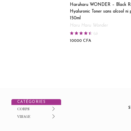
Haruharu WONDER – Black R
Hyaluronic Toner sans alcool ni
150ml
Haru Haru Wonder
(
2
)
Note
4.50
10000
CFA
sur 5
CATÉGORIES
CORPS
VISAGE