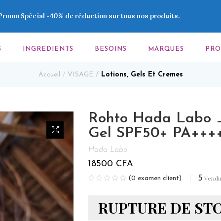
Promo Spécial -40% de réduction sur tous nos produits.
S
INGREDIENTS
BESOINS
MARQUES
PR
Accueil
VISAGE
Lotions, Gels Et Cremes
Rohto Hada Labo _
Gel SPF50+ PA+++
Hada Labo
18500
CFA
5
Vend
(
0
examen client)
RUPTURE DE ST