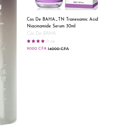
Cos De BAHA_TN Tranexamic Acid
A’Pieu _
Niacinamide Serum 30ml
Apieu
Cos De BAHA
Note
5.00
(
2
)
4000
C
sur 5
Note
4.00
9000
CFA
14000
CFA
sur 5