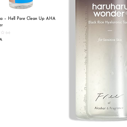
ca – Hell Pore Clean Up AHA
er
(0)
A