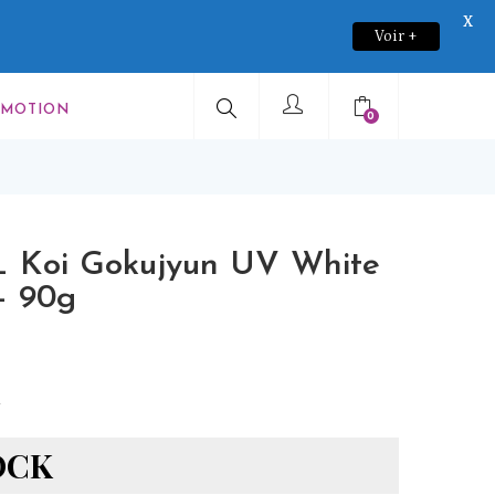
X
Voir +
OMOTION
0
 Koi Gokujyun UV White
+ 90g
u
OCK