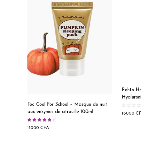
Rohto H
Hyaluron
Too Cool For School – Masque de nuit
aux enzymes de citrouille 100ml
16000
C
(
1
)
Note
5.00
11000
CFA
sur 5