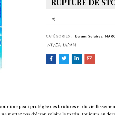
RUPTURE DE ST
COMPARER
CATÉGORIES :
Ecrans Solaires
,
MAR
NIVEA JAPAN
pour une peau protégée des brûlures et du vieillissemen
s ne mettez pas d’écran solaire le matin, toujours en dern