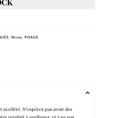
OCK
QUES
,
Nivea
,
VISAGE
t accéléré. N’espérez pas avoir des
ier produit à appliquer, et à ne pas