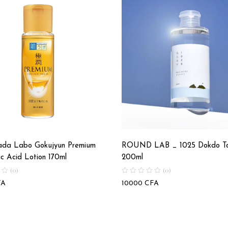
ada Labo Gokujyun Premium
ROUND LAB _ 1025 Dokdo To
ic Acid Lotion 170ml
200ml
(0)
(0)
FA
10000
CFA