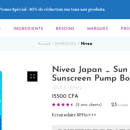
Promo Spécial -40% de réduction sur tous nos produits.
S
INGREDIENTS
BESOINS
MARQUES
PR
Accueil
MARQUES
Nivea
Nivea Japan _ Sun 
Sunscreen Pump Bo
NIVEA JAPAN
15500
CFA
23
Vendu
(
2
avis clients)
Noté
2
4.50
sur 5 basé
Ecran solaire SPF50+++
sur
notations
client