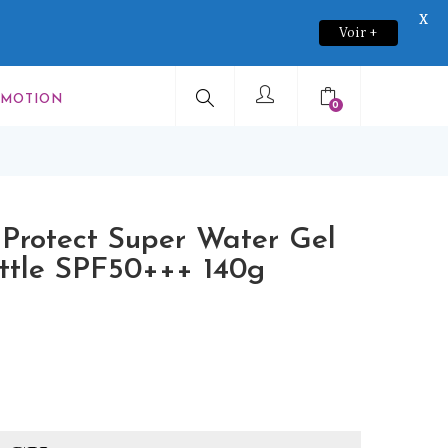
X
Voir +
OMOTION
0
Protect Super Water Gel
ttle SPF50+++ 140g