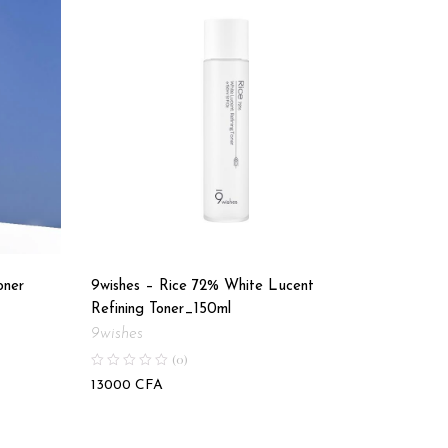
- 
ner
9wishes – Rice 72% White Lucent
Cos De 
Refining Toner_150ml
Niacina
9wishes
Cos De
(0)
Note
4.00
13000
CFA
9000
C
sur 5