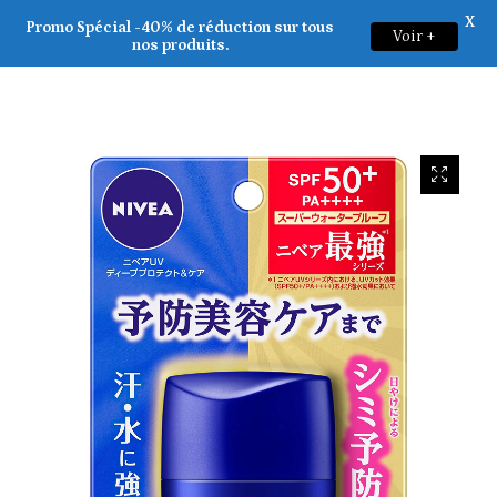
X
Nivea Japan _ UV Deep Protect & Care Gel SPF 50+ PA++++ 80g
Promo Spécial -40% de réduction sur tous
Voir +
0
nos produits.