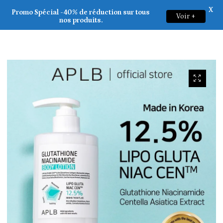
X
APLB _ Glutathione Niacinamide Body Lotion 300ml
Promo Spécial -40% de réduction sur tous
Voir +
0
nos produits.