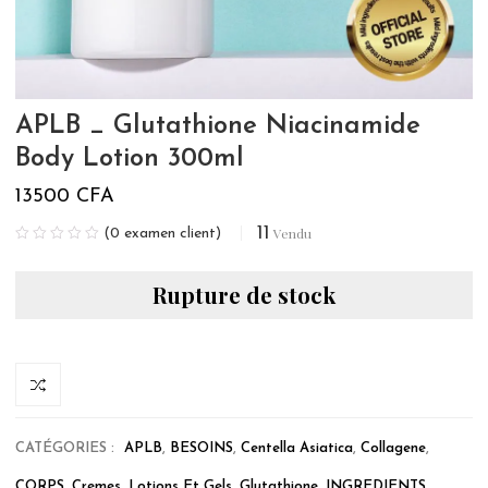
APLB _ Glutathione Niacinamide
Body Lotion 300ml
13500
CFA
11
Vendu
(
0
examen client)
Rupture de stock
CATÉGORIES :
APLB
,
BESOINS
,
Centella Asiatica
,
Collagene
,
CORPS
,
Cremes, Lotions Et Gels
,
Glutathione
,
INGREDIENTS
,