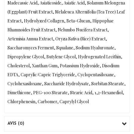
Madecassic Acid, Asiaticoside, Asiatic Acid, Solanum Melongena
(Eggplant) Fruit Extract, Melaleuca Alternifolia (Tea Tree) Leaf
Extract, Hydrolyzed Collagen, Beta-Glucan, Hippophae
Rhamnoides Fruit Extract, Nelumbo Nucifera Extract,
Artemisia Annua Extract, Oryza Sativa (Rice) Extract,
Saccharomyces Ferment, Squalane, Sodium Hyaluronate,
Dipropylene Glycol, Butylene Glycol, Hydrogenated Lecithin,
Cholesterol, Xanthan Gum, Potassium Hydroxide, Disodium
EDTA, Caprylic/Capric Triglyceride, Cyclopentasiloxane,
Cyclohexasiloxane, Saccharide Hydrolysate, Sorbitan Stearate,
Dimethicone, PEG-100 Stearate, Stearic Acid, 1,2-Hexanediol,
Chlorphenesin, Carbomer, Caprylyl Glycol
AVIS (0)