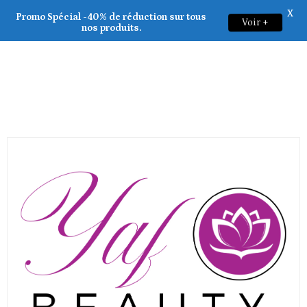
X
Non classé
Promo Spécial -40% de réduction sur tous
Voir +
0
nos produits.